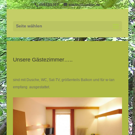
o9943/1367
soelln@t-online.de
Seite wählen
Unsere Gästezimmer…..
sind mit Dusche, WC, Sat-TV, größenteils Balkon und für w-lan
empfang ausgestattet.